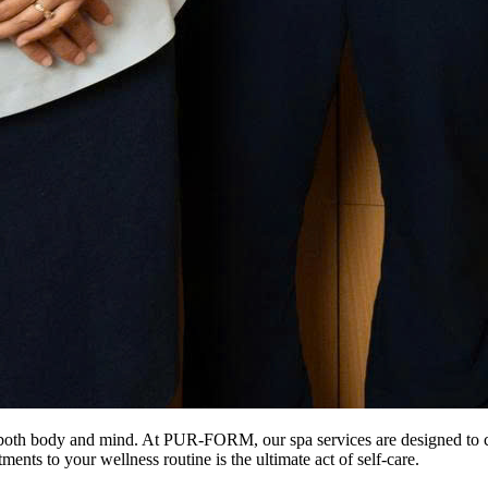
g both body and mind. At PUR-FORM, our spa services are designed to 
ents to your wellness routine is the ultimate act of self-care.