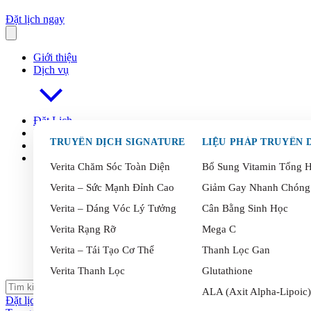
Đặt lịch ngay
Giới thiệu
Dịch vụ
Đặt Lịch
FAQ
s
TRUYỀN DỊCH SIGNATURE
Blog
Liên Hệ
Verita Chăm Sóc Toàn Diện
Bổ Sung Vitamin Tổng 
Verita – Sức Mạnh Đỉnh Cao
Giảm Gay Nhanh Chóng
Verita – Dáng Vóc Lý Tưởng
Cân Bằng Sinh Học
Verita Rạng Rỡ
Mega C
Verita – Tái Tạo Cơ Thể
Thanh Lọc Gan
Verita Thanh Lọc
Glutathione
ALA (Axit Alpha-Lipoic)
Đặt lịch ngay