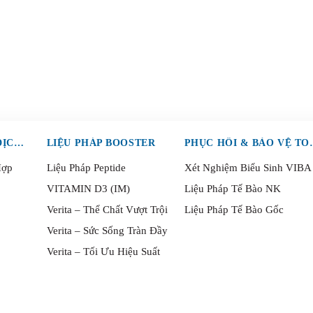
LIỆU PHÁP TRUYỀN DỊCH (IV)
LIỆU PHÁP BOOSTER
PHỤC HỒI 
Hợp
Liệu Pháp Peptide
Xét Nghiệm Biểu Sinh VIBA
VITAMIN D3 (IM)
Liệu Pháp Tế Bào NK
Verita – Thể Chất Vượt Trội
Liệu Pháp Tế Bào Gốc
Verita – Sức Sống Tràn Đầy
Verita – Tối Ưu Hiệu Suất