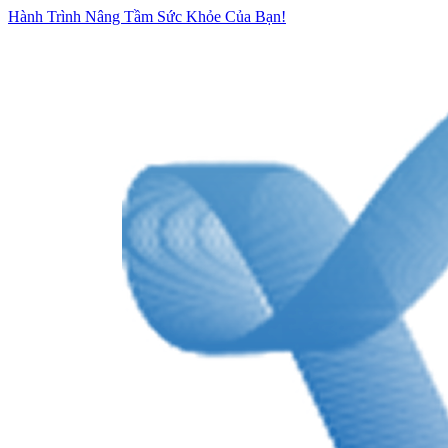
Hành Trình Nâng Tầm Sức Khỏe Của Bạn!