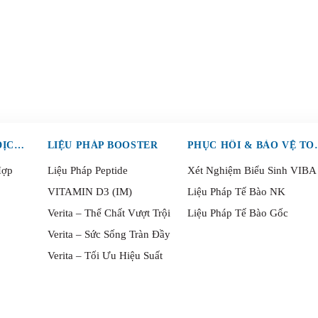
LIỆU PHÁP TRUYỀN DỊCH (IV)
LIỆU PHÁP BOOSTER
PHỤC HỒI 
Hợp
Liệu Pháp Peptide
Xét Nghiệm Biểu Sinh VIBA
VITAMIN D3 (IM)
Liệu Pháp Tế Bào NK
Verita – Thể Chất Vượt Trội
Liệu Pháp Tế Bào Gốc
Verita – Sức Sống Tràn Đầy
Verita – Tối Ưu Hiệu Suất