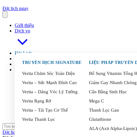
Đặt lịch ngay
Giới thiệu
Dịch vụ
Đặt Lịch
FAQ
s
TRUYỀN DỊCH SIGNATURE
Blog
Liên Hệ
Verita Chăm Sóc Toàn Diện
Bổ Sung Vitamin Tổng 
Verita – Sức Mạnh Đỉnh Cao
Giảm Gay Nhanh Chóng
Verita – Dáng Vóc Lý Tưởng
Cân Bằng Sinh Học
Verita Rạng Rỡ
Mega C
Verita – Tái Tạo Cơ Thể
Thanh Lọc Gan
Verita Thanh Lọc
Glutathione
ALA (Axit Alpha-Lipoic)
Đặt lịch ngay