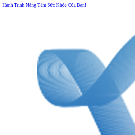
Hành Trình Nâng Tầm Sức Khỏe Của Bạn!