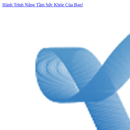
Hành Trình Nâng Tầm Sức Khỏe Của Bạn!