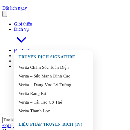
Đặt lịch ngay
Giới thiệu
Dịch vụ
Đặt Lịch
FAQ
s
TRUYỀN DỊCH SIGNATURE
Blog
Liên Hệ
Verita Chăm Sóc Toàn Diện
Verita – Sức Mạnh Đỉnh Cao
Verita – Dáng Vóc Lý Tưởng
Verita Rạng Rỡ
Verita – Tái Tạo Cơ Thể
Verita Thanh Lọc
LIỆU PHÁP TRUYỀN DỊCH (IV)
Đặt lịch ngay