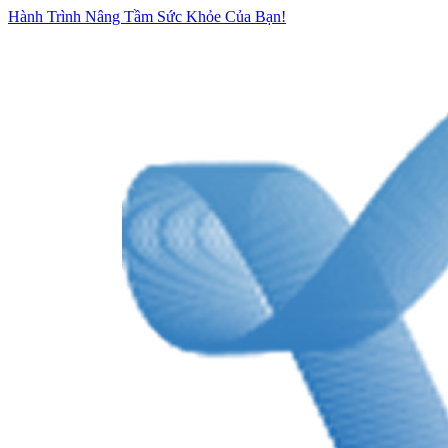
Hành Trình Nâng Tầm Sức Khỏe Của Bạn!