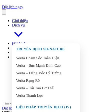
Đặt lịch ngay
Giới thiệu
Dịch vụ
Đặt Lịch
FAQ
s
TRUYỀN DỊCH SIGNATURE
Blog
Liên Hệ
Verita Chăm Sóc Toàn Diện
Verita – Sức Mạnh Đỉnh Cao
Verita – Dáng Vóc Lý Tưởng
Verita Rạng Rỡ
Verita – Tái Tạo Cơ Thể
Verita Thanh Lọc
LIỆU PHÁP TRUYỀN DỊCH (IV)
Đặt lịch ngay