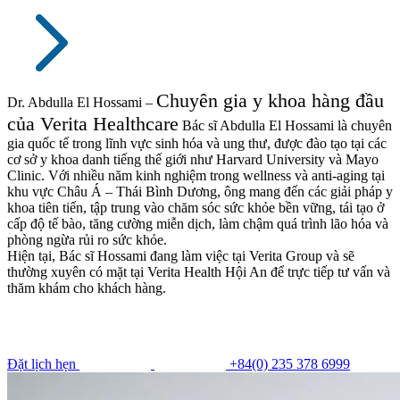
Chuyên gia y khoa hàng đầu
Dr. Abdulla El Hossami –
của Verita Healthcare
Bác sĩ Abdulla El Hossami là chuyên
gia quốc tế trong lĩnh vực sinh hóa và ung thư, được đào tạo tại các
cơ sở y khoa danh tiếng thế giới như Harvard University và Mayo
Clinic. Với nhiều năm kinh nghiệm trong wellness và anti-aging tại
khu vực Châu Á – Thái Bình Dương, ông mang đến các giải pháp y
khoa tiên tiến, tập trung vào chăm sóc sức khỏe bền vững, tái tạo ở
cấp độ tế bào, tăng cường miễn dịch, làm chậm quá trình lão hóa và
phòng ngừa rủi ro sức khỏe.
Hiện tại, Bác sĩ Hossami đang làm việc tại Verita Group và sẽ
thường xuyên có mặt tại Verita Health Hội An để trực tiếp tư vấn và
thăm khám cho khách hàng.
Đặt lịch hẹn
+84(0) 235 378 6999