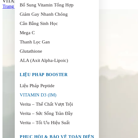
VITAMIN D3 (IM)
Bổ Sung Vitamin Tổng Hợp
Trang chủ
>
VITAMIN D3 (IM)
Giảm Gay Nhanh Chóng
Cân Bằng Sinh Học
Mega C
Thanh Lọc Gan
Glutathione
ALA (Axit Alpha-Lipoic)
LIỆU PHÁP BOOSTER
Liệu Pháp Peptide
VITAMIN D3 (IM)
Verita – Thể Chất Vượt Trội
Verita – Sức Sống Tràn Đầy
Verita – Tối Ưu Hiệu Suất
PHỤC HỒI & BẢO VỆ TOÀN DIỆN