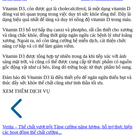
Vitamin D3, còn được gọi là cholecalciferol, là một dạng vitamin D
đóng vai trò quan trọng trong việc duy trì sức khỏe tổng thể. Đây là
dạng hiệu quả nhất để tăng và duy trì nồng độ vitamin D trong máu.
Vitamin D3 hỗ trợ hấp thụ canxi và photpho, rất cần thiết cho xương
và răng chắc khỏe, đồng thời giúp ngăn ngừa các bệnh lý như loãng
xương. Ngoài ra, nó còn tăng cường hệ miễn dịch, cải thiện chức
năng cơ bắp và có thể làm giảm viêm.
Vitamin D3 được tổng hợp tự nhiên trong da khi tiếp xúc với ánh
sáng mặt trời, và cũng có thể được cung cấp từ thực phẩm có nguồn
gốc động vật như cá béo, lòng đỏ trứng hoặc từ thực phẩm bổ sung.
Đảm bảo đủ Vitamin D3 là điều thiết yếu để ngăn ngừa thiếu hụt và
thúc đẩy sức khỏe thể chất cũng như tinh thần tối ưu.
XEM THÊM DỊCH VỤ
Verita – Thể chất vượt trội
Tăng cường năng lượng, hỗ trợ thực hiện
các hoạt động thể chất cường...