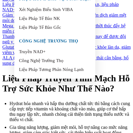
Liệu Pháp Truyền NAD+
Tại Verita Health Hội An, liệu pháp
NAD+ được thực hiện bởi đội ngũ...
Xét Nghiệm Biểu Sinh VIBA
Giảm Mệt Mỏi Do Lệch Múi Giờ
Liệu pháp truyền dịch giảm mệt
Liệu Pháp Tế Bào NK
mỏi do lệch múi giờ của chúng tôi kết...
Mega C
Tăng cường và nuôi dưỡng cơ thể, đồng thời thúc đẩy hệ
Liệu Pháp Tế Bào Gốc
miễn dịch.
Thanh Lọc Gan
Bạn hãy địch lịch hẹn ngay hôm nay để được đội
CÔNG NGHỆ TRƯỜNG THỌ
ngũ y tế chúng tôi tư...
Glutathione
Chống lại các gốc tự do, cải thiện sức khỏe làn da, giảm
Truyền NAD+
viêm và tăng...
ALA (Axit Alpha-Lipoic)
Đưa cơ thể trở về trạng thái cân bằng, bổ
Công Nghệ Trường Thọ
sung dưỡng chất cần thiết...
Liệu Pháp Tương Phản Nóng Lạnh
Liệu Pháp Truyền Tĩnh Mạch Hỗ
Trợ Sức Khỏe Như Thế Nào?
Hydrat hóa nhanh và hấp thu dưỡng chất tức thì bằng cách cung
cấp trực tiếp vitamin và khoáng chất vào máu, giúp cơ thể hấp
thu ngay lập tức, nhanh chóng cải thiện tình trạng thiếu nước và
thiếu vi chất.
Gia tăng năng lượng, giảm mệt mỏi, hỗ trợ nâng cao mức năng
lượng, giảm cảm giác kiệt sức, cải thiện hiệu suất hoạt động