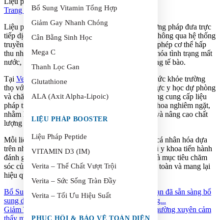
Liệu pháp truyền dịch
Bổ Sung Vitamin Tổng Hợp
Trang chủ
> Liệu pháp truyền dịch
Giảm Gay Nhanh Chóng
Liệu pháp truyền tĩnh mạch (IV Therapy) là phương pháp đưa trực
tiếp dịch truyền, vitamin và dưỡng chất vào máu thông qua hệ thống
Cân Bằng Sinh Học
truyền kiểm soát chặt chẽ. Cách tiếp cận này cho phép cơ thể hấp
Mega C
thu nhanh chóng và hiệu quả, từ đó hỗ trợ tối ưu hóa tình trạng mất
nước, cân bằng dinh dưỡng và nâng cao chức năng tế bào.
Thanh Lọc Gan
Tại
Verita Health Hội An
– Trung tâm chăm sóc sức khỏe trường
Glutathione
thọ với hơn một thập kỷ kinh nghiệm trong lĩnh vực y học dự phòng
và chăm sóc sức khỏe tích hợp. Chúng tôi tập trung cung cấp liệu
ALA (Axit Alpha-Lipoic)
pháp truyền tĩnh mạch an toàn, được giám sát y khoa nghiêm ngặt,
nhằm hỗ trợ sức khỏe lâu dài, phục hồi thể trạng và nâng cao chất
LIỆU PHÁP BOOSTER
lượng sống.
Liệu Pháp Peptide
Mỗi liệu trình tại Verita Health Hội An đều được cá nhân hóa dựa
trên nhu cầu riêng biệt. Trước khi điều trị, đội ngũ y khoa tiến hành
VITAMIN D3 (IM)
đánh giá toàn diện tình trạng sức khỏe, lối sống và mục tiêu chăm
sóc của bạn, từ đó xây dựng phác đồ phù hợp, an toàn và mang lại
Verita – Thể Chất Vượt Trội
hiệu quả tối ưu.
Verita – Sức Sống Tràn Đầy
Bổ Sung Vitamin Tổng Hợp (Myers’ Cocktail)
Bạn đã sẵn sàng bổ
Verita – Tối Ưu Hiệu Suất
sung dưỡng chất thiết yếu và hỗ trợ sức sống hàng...
Giảm Triệu Chứng Say Nhanh Chóng
Nếu bạn thường xuyên cảm
thấy mệt mỏi, mất nước, nặng nề hoặc đầu óc...
PHỤC HỒI & BẢO VỆ TOÀN DIỆN