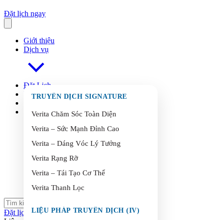
Đặt lịch ngay
Giới thiệu
Dịch vụ
Đặt Lịch
FAQ
s
TRUYỀN DỊCH SIGNATURE
Blog
Liên Hệ
Verita Chăm Sóc Toàn Diện
Verita – Sức Mạnh Đỉnh Cao
Verita – Dáng Vóc Lý Tưởng
Verita Rạng Rỡ
Verita – Tái Tạo Cơ Thể
Verita Thanh Lọc
LIỆU PHÁP TRUYỀN DỊCH (IV)
Đặt lịch ngay