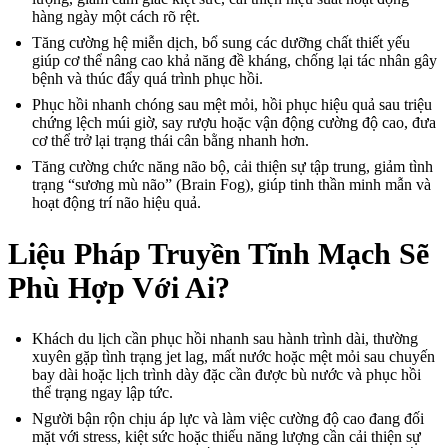
hàng ngày một cách rõ rệt.
Tăng cường hệ miễn dịch, bổ sung các dưỡng chất thiết yếu
giúp cơ thể nâng cao khả năng đề kháng, chống lại tác nhân gây
bệnh và thúc đẩy quá trình phục hồi.
Phục hồi nhanh chóng sau mệt mỏi, hồi phục hiệu quả sau triệu
chứng lệch múi giờ, say rượu hoặc vận động cường độ cao, đưa
cơ thể trở lại trạng thái cân bằng nhanh hơn.
Tăng cường chức năng não bộ, cải thiện sự tập trung, giảm tình
trạng “sương mù não” (Brain Fog), giúp tinh thần minh mẫn và
hoạt động trí não hiệu quả.
Liệu Pháp Truyền Tĩnh Mạch Sẽ
Phù Hợp Với Ai?
Khách du lịch cần phục hồi nhanh sau hành trình dài, thường
xuyên gặp tình trạng jet lag, mất nước hoặc mệt mỏi sau chuyến
bay dài hoặc lịch trình dày đặc cần được bù nước và phục hồi
thể trạng ngay lập tức.
Người bận rộn chịu áp lực và làm việc cường độ cao đang đối
mặt với stress, kiệt sức hoặc thiếu năng lượng cần cải thiện sự