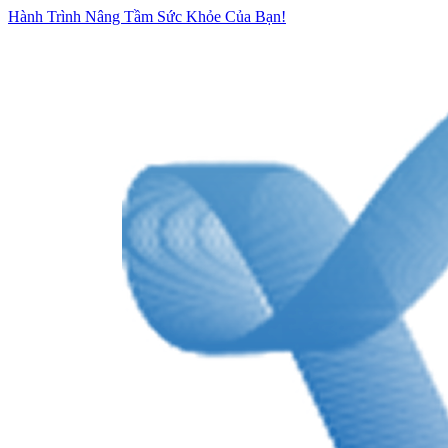
Hành Trình Nâng Tầm Sức Khỏe Của Bạn!