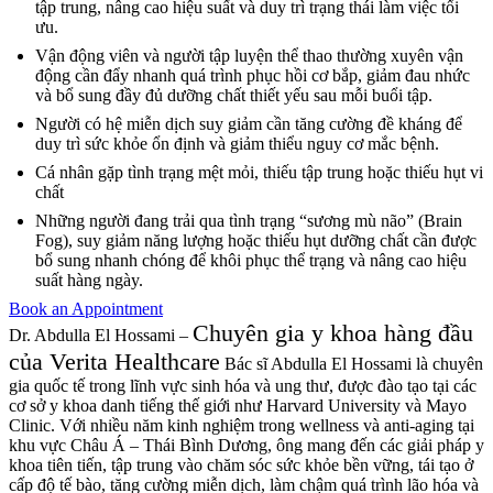
tập trung, nâng cao hiệu suất và duy trì trạng thái làm việc tối
ưu.
Vận động viên và người tập luyện thể thao thường xuyên vận
động cần đẩy nhanh quá trình phục hồi cơ bắp, giảm đau nhức
và bổ sung đầy đủ dưỡng chất thiết yếu sau mỗi buổi tập.
Người có hệ miễn dịch suy giảm cần tăng cường đề kháng để
duy trì sức khỏe ổn định và giảm thiểu nguy cơ mắc bệnh.
Cá nhân gặp tình trạng mệt mỏi, thiếu tập trung hoặc thiếu hụt vi
chất
Những người đang trải qua tình trạng “sương mù não” (Brain
Fog), suy giảm năng lượng hoặc thiếu hụt dưỡng chất cần được
bổ sung nhanh chóng để khôi phục thể trạng và nâng cao hiệu
suất hàng ngày.
Book an Appointment
Chuyên gia y khoa hàng đầu
Dr. Abdulla El Hossami –
của Verita Healthcare
Bác sĩ Abdulla El Hossami là chuyên
gia quốc tế trong lĩnh vực sinh hóa và ung thư, được đào tạo tại các
cơ sở y khoa danh tiếng thế giới như Harvard University và Mayo
Clinic. Với nhiều năm kinh nghiệm trong wellness và anti-aging tại
khu vực Châu Á – Thái Bình Dương, ông mang đến các giải pháp y
khoa tiên tiến, tập trung vào chăm sóc sức khỏe bền vững, tái tạo ở
cấp độ tế bào, tăng cường miễn dịch, làm chậm quá trình lão hóa và