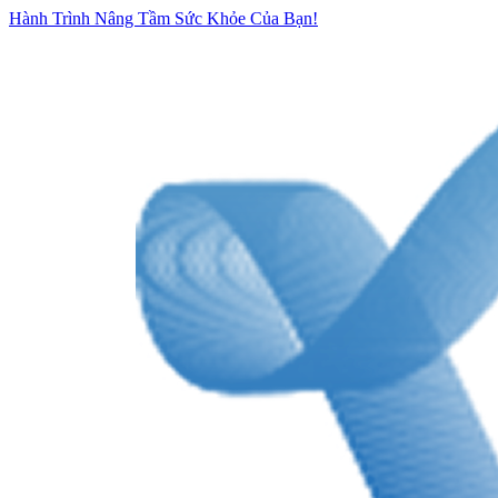
Hành Trình Nâng Tầm Sức Khỏe Của Bạn!