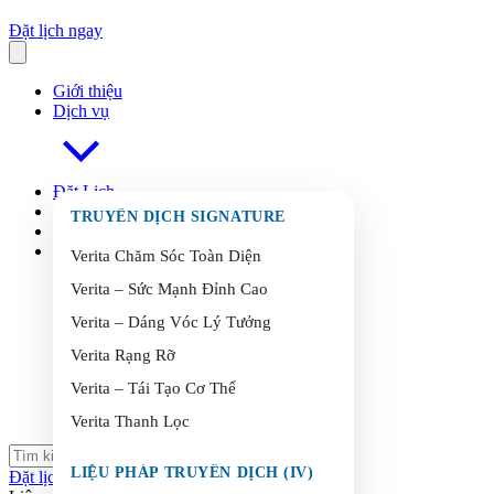
Đặt lịch ngay
Giới thiệu
Dịch vụ
Đặt Lịch
FAQ
s
TRUYỀN DỊCH SIGNATURE
Blog
Liên Hệ
Verita Chăm Sóc Toàn Diện
Verita – Sức Mạnh Đỉnh Cao
Verita – Dáng Vóc Lý Tưởng
Verita Rạng Rỡ
Verita – Tái Tạo Cơ Thể
Verita Thanh Lọc
LIỆU PHÁP TRUYỀN DỊCH (IV)
Đặt lịch ngay