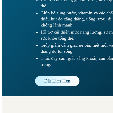
thể.
Giúp bổ sung nước, vitamin và các chất
thiếu hụt do căng thẳng, uống rượu, đi
không lành mạnh.
Hỗ trợ cải thiện mức năng lượng, sự mi
sức khỏe tổng thể.
Giúp giảm cảm giác uể oải, mệt mỏi và
thẳng do lối sống.
Thúc đẩy cảm giác sảng khoái, cân bằn
trong.
Đặt Lịch Hẹn