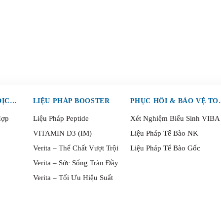
LIỆU PHÁP TRUYỀN DỊCH (IV)
LIỆU PHÁP BOOSTER
PHỤC HỒI 
Hợp
Liệu Pháp Peptide
Xét Nghiệm Biểu Sinh VIBA
VITAMIN D3 (IM)
Liệu Pháp Tế Bào NK
Verita – Thể Chất Vượt Trội
Liệu Pháp Tế Bào Gốc
Verita – Sức Sống Tràn Đầy
Verita – Tối Ưu Hiệu Suất