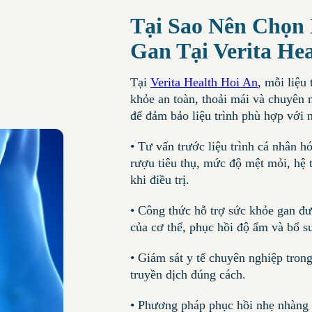
Tại Sao Nên Chọn 
Gan Tại Verita He
Tại
Verita Health Hoi An
, mỗi liệu
khỏe an toàn, thoải mái và chuyên 
để đảm bảo liệu trình phù hợp với 
• Tư vấn trước liệu trình cá nhân h
rượu tiêu thụ, mức độ mệt mỏi, hệ t
khi điều trị.
• Công thức hỗ trợ sức khỏe gan đượ
của cơ thể, phục hồi độ ẩm và bổ s
• Giám sát y tế chuyên nghiệp trong
truyền dịch đúng cách.
• Phương pháp phục hồi nhẹ nhàng 