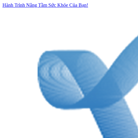
Hành Trình Nâng Tầm Sức Khỏe Của Bạn!