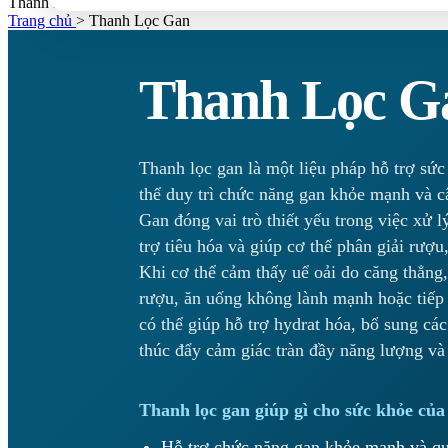
Thanh Lọc Gan
Trang chủ
>
Thanh Lọc Gan
Thanh Lọc G
Thanh lọc gan là một liệu pháp hỗ trợ sức
thể duy trì chức năng gan khỏe mạnh và câ
Gan đóng vai trò thiết yếu trong việc xử l
trợ tiêu hóa và giúp cơ thể phân giải rượu
Khi cơ thể cảm thấy uể oải do căng thẳng, 
rượu, ăn uống không lành mạnh hoặc tiếp 
có thể giúp hỗ trợ hydrat hóa, bổ sung các
thúc đẩy cảm giác tràn đầy năng lượng v
Thanh lọc gan giúp gì cho sức khỏe của
Hỗ trợ chức năng gan khỏe mạnh và quá