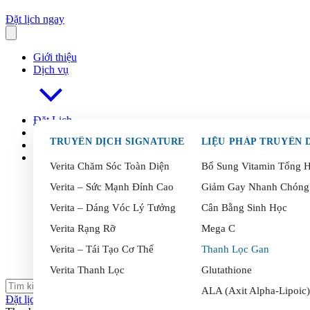
Đặt lịch ngay
Giới thiệu
Dịch vụ
Đặt Lịch
FAQ
s
TRUYỀN DỊCH SIGNATURE
Blog
Liên Hệ
Verita Chăm Sóc Toàn Diện
Bổ Sung Vitamin Tổng 
Verita – Sức Mạnh Đỉnh Cao
Giảm Gay Nhanh Chóng
Verita – Dáng Vóc Lý Tưởng
Cân Bằng Sinh Học
Verita Rạng Rỡ
Mega C
Verita – Tái Tạo Cơ Thể
Thanh Lọc Gan
Verita Thanh Lọc
Glutathione
ALA (Axit Alpha-Lipoic)
Đặt lịch ngay