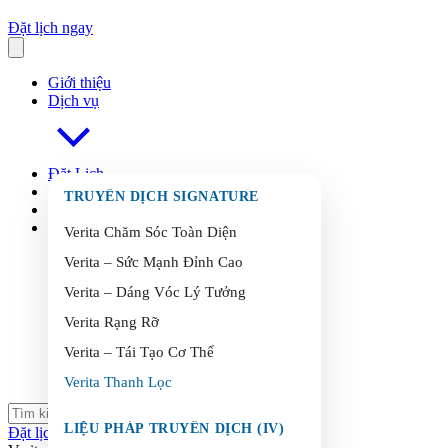
Đặt lịch ngay
Giới thiệu
Dịch vụ
Đặt Lịch
FAQ
s
TRUYỀN DỊCH SIGNATURE
Blog
Liên Hệ
Verita Chăm Sóc Toàn Diện
Verita – Sức Mạnh Đỉnh Cao
Verita – Dáng Vóc Lý Tưởng
Verita Rạng Rỡ
Verita – Tái Tạo Cơ Thể
Verita Thanh Lọc
LIỆU PHÁP TRUYỀN DỊCH (IV)
Đặt lịch ngay