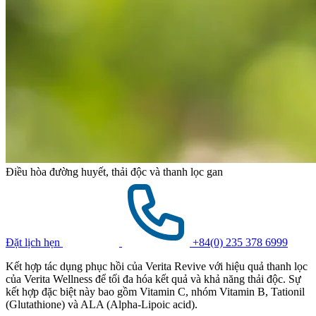
Điều hòa đường huyết, thải độc và thanh lọc gan
Đặt lịch hẹn
+84(0) 235 378 6999
Kết hợp tác dụng phục hồi của Verita Revive với hiệu quả thanh lọc
của Verita Wellness để tối đa hóa kết quả và khả năng thải độc. Sự
kết hợp đặc biệt này bao gồm Vitamin C, nhóm Vitamin B, Tationil
(Glutathione) và ALA (Alpha-Lipoic acid).