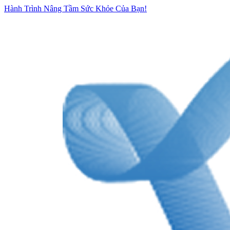
Hành Trình Nâng Tầm Sức Khỏe Của Bạn!