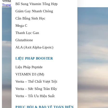
Verita Thanh Lọc
Bổ Sung Vitamin Tổng Hợp
Trang chủ
>
Verita Thanh Lọc
Giảm Gay Nhanh Chóng
Cân Bằng Sinh Học
Mega C
Thanh Lọc Gan
Glutathione
ALA (Axit Alpha-Lipoic)
LIỆU PHÁP BOOSTER
Liệu Pháp Peptide
VITAMIN D3 (IM)
Verita – Thể Chất Vượt Trội
Verita – Sức Sống Tràn Đầy
Verita – Tối Ưu Hiệu Suất
PHỤC HỒI & BẢO VỆ TOÀN DIỆN