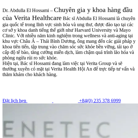
Chuyên gia y khoa hàng đầu
Dr. Abdulla El Hossami –
của Verita Healthcare
Bác sĩ Abdulla El Hossami là chuyên
gia quốc tế trong lĩnh vực sinh hóa và ung thư, được đào tạo tại các
cơ sở y khoa danh tiếng thế giới như Harvard University và Mayo
Clinic. Với nhiều năm kinh nghiệm trong wellness và anti-aging tại
khu vực Châu Á – Thái Bình Dương, ông mang đến các giải pháp y
khoa tiên tiến, tập trung vào chăm sóc sức khỏe bền vững, tái tạo ở
cấp độ tế bào, tăng cường miễn dịch, làm chậm quá trình lão hóa và
phòng ngừa rủi ro sức khỏe.
Hiện tại, Bác sĩ Hossami đang làm việc tại Verita Group và sẽ
thường xuyên có mặt tại Verita Health Hội An để trực tiếp tư vấn và
thăm khám cho khách hàng.
Đặt lịch hẹn
+84(0) 235 378 6999