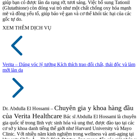
giúp bạn có được làn da rạng rỡ, tươi sáng. Việc bổ sung Tationil
(Glutathione) còn đóng vai trò như một chất chống oxy hóa mạnh
mẽ và đồng yếu tố, giúp bảo vệ gan và cơ thể khỏi tác hại của các
gốc tự do.
XEM THÊM DỊCH VỤ
Verita – Dáng vóc lý tưởng
Kích thích trao đổi chất, thải độc và làm
mới làn da
Chuyên gia y khoa hàng đầu
Dr. Abdulla El Hossami –
của Verita Healthcare
Bác sĩ Abdulla El Hossami là chuyên
gia quốc tế trong lĩnh vực sinh hóa và ung thư, được đào tạo tại các
cơ sở y khoa danh tiếng thế giới như Harvard University và Mayo
Clinic. Với nhiều năm kinh nghiệm trong wellness và anti-aging tại