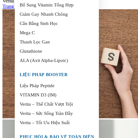
Verita Rạng Rỡ
Bổ Sung Vitamin Tổng Hợp
Trang chủ
>
Verita Rạng Rỡ
Giảm Gay Nhanh Chóng
Cân Bằng Sinh Học
Mega C
Thanh Lọc Gan
Glutathione
ALA (Axit Alpha-Lipoic)
LIỆU PHÁP BOOSTER
Liệu Pháp Peptide
VITAMIN D3 (IM)
Verita – Thể Chất Vượt Trội
Verita – Sức Sống Tràn Đầy
Verita – Tối Ưu Hiệu Suất
PHỤC HỒI & BẢO VỆ TOÀN DIỆN