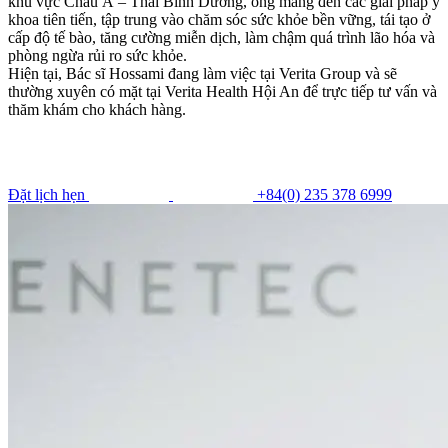
khu vực Châu Á – Thái Bình Dương, ông mang đến các giải pháp y
khoa tiên tiến, tập trung vào chăm sóc sức khỏe bền vững, tái tạo ở
cấp độ tế bào, tăng cường miễn dịch, làm chậm quá trình lão hóa và
phòng ngừa rủi ro sức khỏe.
Hiện tại, Bác sĩ Hossami đang làm việc tại Verita Group và sẽ
thường xuyên có mặt tại Verita Health Hội An để trực tiếp tư vấn và
thăm khám cho khách hàng.
Đặt lịch hẹn
+84(0) 235 378 6999