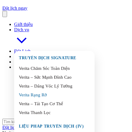
Đặt lịch ngay
Giới thiệu
Dịch vụ
Đặt Lịch
FAQ
s
TRUYỀN DỊCH SIGNATURE
Blog
Liên Hệ
Verita Chăm Sóc Toàn Diện
Verita – Sức Mạnh Đỉnh Cao
Verita – Dáng Vóc Lý Tưởng
Verita Rạng Rỡ
Verita – Tái Tạo Cơ Thể
Verita Thanh Lọc
LIỆU PHÁP TRUYỀN DỊCH (IV)
Đặt lịch ngay