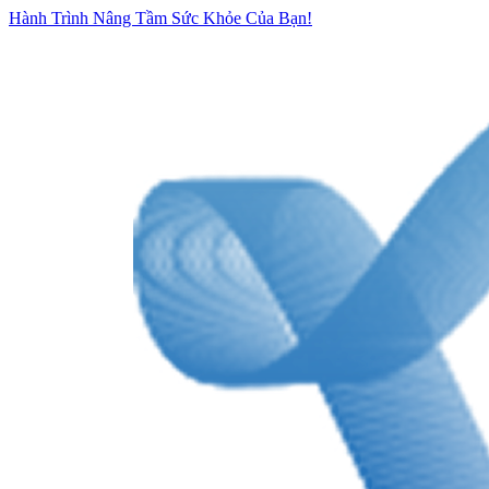
Hành Trình Nâng Tầm Sức Khỏe Của Bạn!