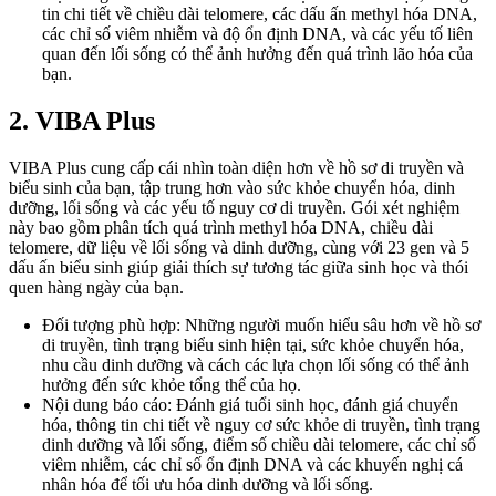
tin chi tiết về chiều dài telomere, các dấu ấn methyl hóa DNA,
các chỉ số viêm nhiễm và độ ổn định DNA, và các yếu tố liên
quan đến lối sống có thể ảnh hưởng đến quá trình lão hóa của
bạn.
2. VIBA Plus
VIBA Plus cung cấp cái nhìn toàn diện hơn về hồ sơ di truyền và
biểu sinh của bạn, tập trung hơn vào sức khỏe chuyển hóa, dinh
dưỡng, lối sống và các yếu tố nguy cơ di truyền. Gói xét nghiệm
này bao gồm phân tích quá trình methyl hóa DNA, chiều dài
telomere, dữ liệu về lối sống và dinh dưỡng, cùng với 23 gen và 5
dấu ấn biểu sinh giúp giải thích sự tương tác giữa sinh học và thói
quen hàng ngày của bạn.
Đối tượng phù hợp: Những người muốn hiểu sâu hơn về hồ sơ
di truyền, tình trạng biểu sinh hiện tại, sức khỏe chuyển hóa,
nhu cầu dinh dưỡng và cách các lựa chọn lối sống có thể ảnh
hưởng đến sức khỏe tổng thể của họ.
Nội dung báo cáo: Đánh giá tuổi sinh học, đánh giá chuyển
hóa, thông tin chi tiết về nguy cơ sức khỏe di truyền, tình trạng
dinh dưỡng và lối sống, điểm số chiều dài telomere, các chỉ số
viêm nhiễm, các chỉ số ổn định DNA và các khuyến nghị cá
nhân hóa để tối ưu hóa dinh dưỡng và lối sống.