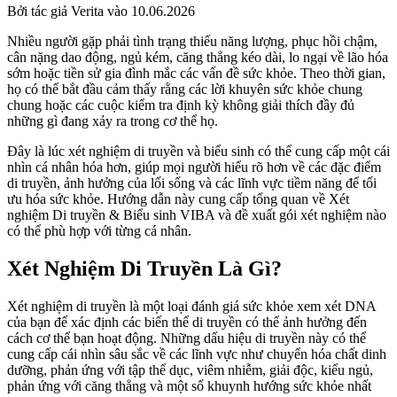
Bởi tác giả Verita vào 10.06.2026
Nhiều người gặp phải tình trạng thiếu năng lượng, phục hồi chậm,
cân nặng dao động, ngủ kém, căng thẳng kéo dài, lo ngại về lão hóa
sớm hoặc tiền sử gia đình mắc các vấn đề sức khỏe. Theo thời gian,
họ có thể bắt đầu cảm thấy rằng các lời khuyên sức khỏe chung
chung hoặc các cuộc kiểm tra định kỳ không giải thích đầy đủ
những gì đang xảy ra trong cơ thể họ.
Đây là lúc xét nghiệm di truyền và biểu sinh có thể cung cấp một cái
nhìn cá nhân hóa hơn, giúp mọi người hiểu rõ hơn về các đặc điểm
di truyền, ảnh hưởng của lối sống và các lĩnh vực tiềm năng để tối
ưu hóa sức khỏe. Hướng dẫn này cung cấp tổng quan về Xét
nghiệm Di truyền & Biểu sinh VIBA và đề xuất gói xét nghiệm nào
có thể phù hợp với từng cá nhân.
Xét Nghiệm Di Truyền Là Gì?
Xét nghiệm di truyền là một loại đánh giá sức khỏe xem xét DNA
của bạn để xác định các biến thể di truyền có thể ảnh hưởng đến
cách cơ thể bạn hoạt động. Những dấu hiệu di truyền này có thể
cung cấp cái nhìn sâu sắc về các lĩnh vực như chuyển hóa chất dinh
dưỡng, phản ứng với tập thể dục, viêm nhiễm, giải độc, kiểu ngủ,
phản ứng với căng thẳng và một số khuynh hướng sức khỏe nhất