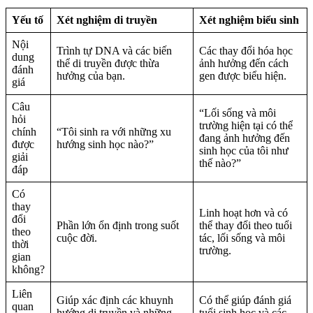
Yếu tố
Xét nghiệm di truyền
Xét nghiệm biểu sinh
Nội
Trình tự DNA và các biến
Các thay đổi hóa học
dung
thể di truyền được thừa
ảnh hưởng đến cách
đánh
hưởng của bạn.
gen được biểu hiện.
giá
Câu
“Lối sống và môi
hỏi
trường hiện tại có thể
chính
“Tôi sinh ra với những xu
đang ảnh hưởng đến
được
hướng sinh học nào?”
sinh học của tôi như
giải
thế nào?”
đáp
Có
thay
Linh hoạt hơn và có
đổi
Phần lớn ổn định trong suốt
thể thay đổi theo tuổi
theo
cuộc đời.
tác, lối sống và môi
thời
trường.
gian
không?
Liên
Giúp xác định các khuynh
Có thể giúp đánh giá
quan
hướng di truyền và những
tuổi sinh học và các