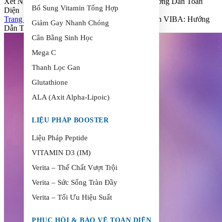
Xét Nghiệm Di Truyền Và Biểu Sinh VIBA: Hướng Dẫn Toàn
Bổ Sung Vitamin Tổng Hợp
Diện
Trang chủ
>
Xét Nghiệm Di Truyền Và Biểu Sinh VIBA: Hướng
Giảm Gay Nhanh Chóng
Dẫn Toàn Diện
Cân Bằng Sinh Học
Mega C
Thanh Lọc Gan
Glutathione
ALA (Axit Alpha-Lipoic)
LIỆU PHÁP BOOSTER
Liệu Pháp Peptide
VITAMIN D3 (IM)
Verita – Thể Chất Vượt Trội
Verita – Sức Sống Tràn Đầy
Verita – Tối Ưu Hiệu Suất
PHỤC HỒI & BẢO VỆ TOÀN DIỆN