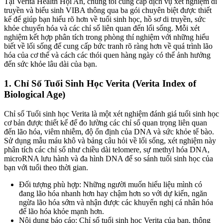
Tại Verita Health Hội An, chúng tôi cung cấp dịch vụ xét nghiệm di
truyền và biểu sinh VIBA thông qua ba gói chuyên biệt được thiết
kế để giúp bạn hiểu rõ hơn về tuổi sinh học, hồ sơ di truyền, sức
khỏe chuyển hóa và các chỉ số liên quan đến lối sống. Mỗi xét
nghiệm kết hợp phân tích trong phòng thí nghiệm với những hiểu
biết về lối sống để cung cấp bức tranh rõ ràng hơn về quá trình lão
hóa của cơ thể và cách các thói quen hàng ngày có thể ảnh hưởng
đến sức khỏe lâu dài của bạn.
1. Chỉ Số Tuổi Sinh Học Verita (Verita Index of
Biological Age)
Chỉ số Tuổi sinh học Verita là một xét nghiệm đánh giá tuổi sinh học
cơ bản được thiết kế để đo lường các chỉ số quan trọng liên quan
đến lão hóa, viêm nhiễm, độ ổn định của DNA và sức khỏe tế bào.
Sử dụng mẫu máu khô và bảng câu hỏi về lối sống, xét nghiệm này
phân tích các chỉ số như chiều dài telomere, sự methyl hóa DNA,
microRNA lưu hành và đa hình DNA để so sánh tuổi sinh học của
bạn với tuổi theo thời gian.
Đối tượng phù hợp: Những người muốn hiểu liệu mình có
đang lão hóa nhanh hơn hay chậm hơn so với dự kiến, ngăn
ngừa lão hóa sớm và nhận được các khuyến nghị cá nhân hóa
để lão hóa khỏe mạnh hơn.
Nội dung báo cáo: Chỉ số tuổi sinh học Verita của bạn, thông