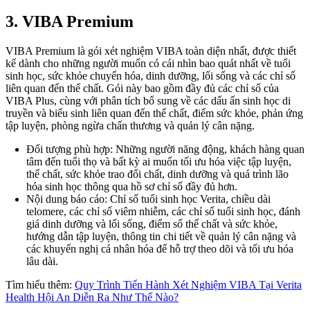
3. VIBA Premium
VIBA Premium là gói xét nghiệm VIBA toàn diện nhất, được thiết
kế dành cho những người muốn có cái nhìn bao quát nhất về tuổi
sinh học, sức khỏe chuyển hóa, dinh dưỡng, lối sống và các chỉ số
liên quan đến thể chất. Gói này bao gồm đầy đủ các chỉ số của
VIBA Plus, cùng với phân tích bổ sung về các dấu ấn sinh học di
truyền và biểu sinh liên quan đến thể chất, điểm sức khỏe, phản ứng
tập luyện, phòng ngừa chấn thương và quản lý cân nặng.
Đối tượng phù hợp: Những người năng động, khách hàng quan
tâm đến tuổi thọ và bất kỳ ai muốn tối ưu hóa việc tập luyện,
thể chất, sức khỏe trao đổi chất, dinh dưỡng và quá trình lão
hóa sinh học thông qua hồ sơ chỉ số đầy đủ hơn.
Nội dung báo cáo: Chỉ số tuổi sinh học Verita, chiều dài
telomere, các chỉ số viêm nhiễm, các chỉ số tuổi sinh học, đánh
giá dinh dưỡng và lối sống, điểm số thể chất và sức khỏe,
hướng dẫn tập luyện, thông tin chi tiết về quản lý cân nặng và
các khuyến nghị cá nhân hóa để hỗ trợ theo dõi và tối ưu hóa
lâu dài.
Tìm hiểu thêm:
Quy Trình Tiến Hành Xét Nghiệm VIBA Tại Verita
Health Hội An Diễn Ra Như Thế Nào?