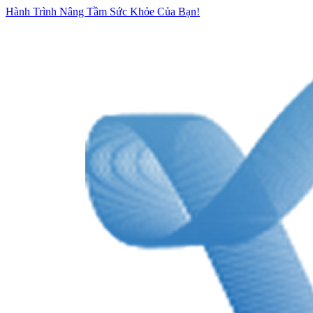
Hành Trình Nâng Tầm Sức Khỏe Của Bạn!