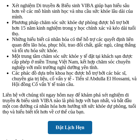
Xét nghiệm Di truyền & Biểu sinh VIBA giúp bạn hiểu sâu
hơn về các mô hình sinh học và nhu cầu sức khỏe lâu dài của
mình.
Phương pháp chăm sóc sức khỏe dự phòng được hỗ trợ bởi
hơn 15 năm kinh nghiệm trong y học chính xác và kéo dài tuổi
thọ.
Những hiểu biết cá nhân hóa có thể hỗ trợ các quyết định liên
quan đến lão hóa, phục hồi, trao đổi chất, giấc ngủ, căng thẳng
và tối ưu hóa sức khỏe.
Một trung tâm chăm sóc sức khỏe y tế đặt tại khách sạn được
cấp phép ở miền Trung Việt Nam, kết hợp chăm sóc chuyên
nghiệp với môi trường nghỉ dưỡng yên tĩnh.
Các phác đồ dựa trên khoa học được hỗ trợ bởi các bác sĩ,
chuyên gia trị liệu, cố vấn y tế - Tiến sĩ Abdulla El Hossami, và
Hội đồng Cố vấn Y tế toàn cầu.
Liên hệ với chúng tôi ngay hôm nay để khám phá xét nghiệm di
truyền & biểu sinh VIBA nào là phù hợp với bạn nhất, và bắt đầu
một con đường cá nhân hóa hơn hướng tới sức khỏe dự phòng, tuổi
thọ và hiểu biết tốt hơn về cơ thể của bạn.
Đặt Lịch Hẹn