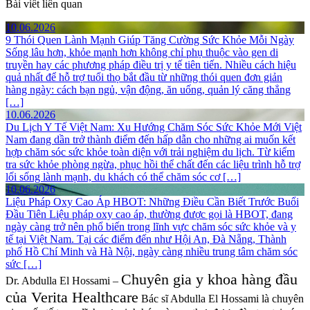
Bài viết liên quan
10.06.2026
9 Thói Quen Lành Mạnh Giúp Tăng Cường Sức Khỏe Mỗi Ngày
Sống lâu hơn, khỏe mạnh hơn không chỉ phụ thuộc vào gen di
truyền hay các phương pháp điều trị y tế tiên tiến. Nhiều cách hiệu
quả nhất để hỗ trợ tuổi thọ bắt đầu từ những thói quen đơn giản
hàng ngày: cách bạn ngủ, vận động, ăn uống, quản lý căng thẳng
[…]
10.06.2026
Du Lịch Y Tế Việt Nam: Xu Hướng Chăm Sóc Sức Khỏe Mới
Việt
Nam đang dần trở thành điểm đến hấp dẫn cho những ai muốn kết
hợp chăm sóc sức khỏe toàn diện với trải nghiệm du lịch. Từ kiểm
tra sức khỏe phòng ngừa, phục hồi thể chất đến các liệu trình hỗ trợ
lối sống lành mạnh, du khách có thể chăm sóc cơ […]
10.06.2026
Liệu Pháp Oxy Cao Áp HBOT: Những Điều Cần Biết Trước Buổi
Đầu Tiên
Liệu pháp oxy cao áp, thường được gọi là HBOT, đang
ngày càng trở nên phổ biến trong lĩnh vực chăm sóc sức khỏe và y
tế tại Việt Nam. Tại các điểm đến như Hội An, Đà Nẵng, Thành
phố Hồ Chí Minh và Hà Nội, ngày càng nhiều trung tâm chăm sóc
sức […]
Chuyên gia y khoa hàng đầu
Dr. Abdulla El Hossami –
của Verita Healthcare
Bác sĩ Abdulla El Hossami là chuyên