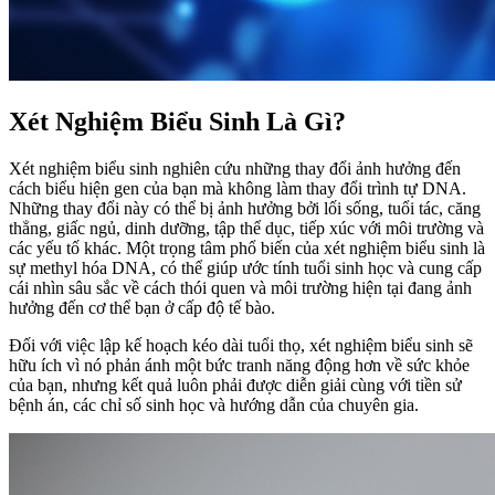
Xét Nghiệm Biểu Sinh Là Gì?
Xét nghiệm biểu sinh nghiên cứu những thay đổi ảnh hưởng đến
cách biểu hiện gen của bạn mà không làm thay đổi trình tự DNA.
Những thay đổi này có thể bị ảnh hưởng bởi lối sống, tuổi tác, căng
thẳng, giấc ngủ, dinh dưỡng, tập thể dục, tiếp xúc với môi trường và
các yếu tố khác. Một trọng tâm phổ biến của xét nghiệm biểu sinh là
sự methyl hóa DNA, có thể giúp ước tính tuổi sinh học và cung cấp
cái nhìn sâu sắc về cách thói quen và môi trường hiện tại đang ảnh
hưởng đến cơ thể bạn ở cấp độ tế bào.
Đối với việc lập kế hoạch kéo dài tuổi thọ, xét nghiệm biểu sinh sẽ
hữu ích vì nó phản ánh một bức tranh năng động hơn về sức khỏe
của bạn, nhưng kết quả luôn phải được diễn giải cùng với tiền sử
bệnh án, các chỉ số sinh học và hướng dẫn của chuyên gia.