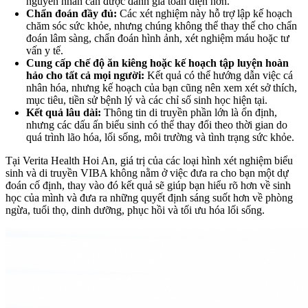
nguyên nhân cần được đánh giá toàn diện hơn.
Chẩn đoán đầy đủ:
Các xét nghiệm này hỗ trợ lập kế hoạch
chăm sóc sức khỏe, nhưng chúng không thể thay thế cho chẩn
đoán lâm sàng, chẩn đoán hình ảnh, xét nghiệm máu hoặc tư
vấn y tế.
Cung cấp chế độ ăn kiêng hoặc kế hoạch tập luyện hoàn
hảo cho tất cả mọi người:
Kết quả có thể hướng dẫn việc cá
nhân hóa, nhưng kế hoạch của bạn cũng nên xem xét sở thích,
mục tiêu, tiền sử bệnh lý và các chỉ số sinh học hiện tại.
Kết quả lâu dài:
Thông tin di truyền phần lớn là ổn định,
nhưng các dấu ấn biểu sinh có thể thay đổi theo thời gian do
quá trình lão hóa, lối sống, môi trường và tình trạng sức khỏe.
Tại Verita Health Hoi An, giá trị của các loại hình xét nghiệm biểu
sinh và di truyền VIBA không nằm ở việc đưa ra cho bạn một dự
đoán cố định, thay vào đó kết quả sẽ giúp bạn hiểu rõ hơn về sinh
học của mình và đưa ra những quyết định sáng suốt hơn về phòng
ngừa, tuổi thọ, dinh dưỡng, phục hồi và tối ưu hóa lối sống.