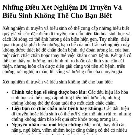
Những Điều Xét Nghiệm Di Truyền Và
Biểu Sinh Không Thể Cho Bạn Biết
Xét nghiệm di truyền và biểu sinh có thể cung cấp những hiểu biết
quý giá về các đặc điểm di truyền, các dấu hiệu lão hóa sinh học và
cách lối sống có thể ảnh hưởng đến biểu hiện gen. Tuy nhiên, điều
quan trọng là phải hiểu những hạn chế của nó. Các xét nghiệm này
không được thiết kế để chẩn đoán bệnh, dự đoán tương lai của bạn
một cách chắc chắn hoặc thay thế việc khám chữa bệnh. Kết quả có
thể cho thấy xu hướng, mô hình rủi ro hoặc các lĩnh vực cần cải
thiện, nhưng luôn cần được diễn giải cùng với tiền sử bệnh, triệu
chứng, xét nghiệm máu, lối sống và hướng dẫn của chuyên gia.
Xét nghiệm di truyền và biểu sinh không thể cho bạn biết:
Chính xác bạn sẽ sống được bao lâu:
Các dấu hiệu lão hóa
sinh học có thể cung cấp những hiểu biết hữu ích, nhưng
chúng không thể dự đoán tuổi thọ một cách chắc chắn.
Liệu bạn có chắc chắn mắc bệnh hay không:
Các dấu hiệu
di truyền hoặc biểu sinh có thể gợi ý các mô hình rủi ro, nhưng
chúng không đảm bảo kết quả sức khỏe trong tương lai.
Nguyên nhân của mọi triệu chứng:
Mệt mỏi, thay đổi cân
nặng, ngủ kém, viêm nhiễm hoặc căng thẳng có thể có nhiều