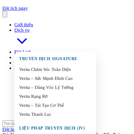
Đặt lịch ngay
Giới thiệu
Dịch vụ
Đặt Lịch
FAQ
s
TRUYỀN DỊCH SIGNATURE
Blog
Liên Hệ
Verita Chăm Sóc Toàn Diện
Verita – Sức Mạnh Đỉnh Cao
Verita – Dáng Vóc Lý Tưởng
Verita Rạng Rỡ
Verita – Tái Tạo Cơ Thể
Verita Thanh Lọc
LIỆU PHÁP TRUYỀN DỊCH (IV)
Đặt lịch ngay