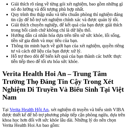
Giải thích rõ ràng về từng gói xét nghiệm, bao gồm những gì
nó đo lường và đối tượng phù hợp nhất.
Quy trình thu thập mẫu và tiêu chuẩn phòng thí nghiệm đáng
tin cậy để hỗ trợ xét nghiệm chính xác và được quản lý tốt.
Giải thích chuyên nghiệp, để kết quả của bạn được giải thích
trong bối cảnh chứ không chỉ là dữ liệu thô.
Hướng dẫn cá nhân hóa dựa trên tiền sử sức khỏe, lối sống,
tiền sử gia đình và mục tiêu của bạn.
Thông tin minh bạch về giới hạn của xét nghiệm, quyền riêng
tư và cách dữ liệu của bạn được xử lý.
Hỗ trợ theo dõi để biến kết quả của bạn thành các bước thực
tiễn tiếp theo để tối ưu hóa sức khỏe.
Verita Health Hoi An – Trung Tâm
Trường Thọ Đáng Tin Cậy Trong Xét
Nghiệm Di Truyền Và Biểu Sinh Tại Việt
Nam
Tại
Verita Health Hội An
, xét nghiệm di truyền và biểu sinh VIBA
được thiết kế để hỗ trợ phương pháp tiếp cận phòng ngừa, dựa trên
khoa học hơn đối với sức khỏe lâu dài. Những lý do nên chọn
Verita Health Hoi An bao gồm: