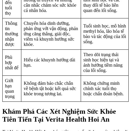
đến
cân nhắc chăm sóc sức khỏe
thay đổi tế bào liên
tuổi
cá nhân hóa.
quan đến lối sống.
thọ
Thông
Chuyển hóa dinh dưỡng,
Tuổi sinh học, mô hình
tin
phản ứng với vận động, phản
methyl hóa, lão hóa tế
thường
ứng căng thẳng, giải độc,
bào và tác động của lối
nhận
viêm và khuynh hướng sức
sống.
được
khỏe.
Theo dõi trạng thái
Phù
Hiểu các khuynh hướng dài
sinh học hiện tại và
hợp
hạn.
ảnh hưởng tiềm năng
nhất để
của lối sống.
Giới
Không đảm bảo chắc chắn
Không chứng minh
hạn
về bệnh tật hoặc kết quả sức
chính xác tuổi thọ
quan
khỏe trong tương lai.
hoặc chẩn đoán bệnh.
trọng
Khám Phá Các Xét Nghiệm Sức Khỏe
Tiên Tiến Tại Verita Health Hoi An