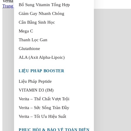
Verita Radiance
Bổ Sung Vitamin Tổng Hợp
Trang chủ
>
Verita Radiance
Giảm Gay Nhanh Chóng
Cân Bằng Sinh Học
Mega C
Thanh Lọc Gan
Glutathione
ALA (Axit Alpha-Lipoic)
LIỆU PHÁP BOOSTER
Liệu Pháp Peptide
VITAMIN D3 (IM)
Verita – Thể Chất Vượt Trội
Verita – Sức Sống Tràn Đầy
Verita – Tối Ưu Hiệu Suất
PHỤC HỒI & BẢO VỆ TOÀN DIỆN