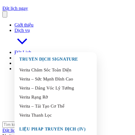
Đặt lịch ngay
Giới thiệu
Dịch vụ
Đặt Lịch
FAQ
s
TRUYỀN DỊCH SIGNATURE
Blog
Liên Hệ
Verita Chăm Sóc Toàn Diện
Verita – Sức Mạnh Đỉnh Cao
Verita – Dáng Vóc Lý Tưởng
Verita Rạng Rỡ
Verita – Tái Tạo Cơ Thể
Verita Thanh Lọc
LIỆU PHÁP TRUYỀN DỊCH (IV)
Đặt lịch ngay