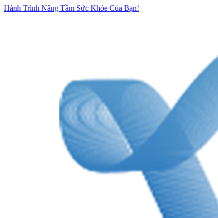
Hành Trình Nâng Tầm Sức Khỏe Của Bạn!