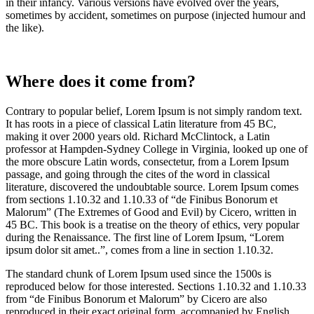
in their infancy. Various versions have evolved over the years,
sometimes by accident, sometimes on purpose (injected humour and
the like).
Where does it come from?
Contrary to popular belief, Lorem Ipsum is not simply random text.
It has roots in a piece of classical Latin literature from 45 BC,
making it over 2000 years old. Richard McClintock, a Latin
professor at Hampden-Sydney College in Virginia, looked up one of
the more obscure Latin words, consectetur, from a Lorem Ipsum
passage, and going through the cites of the word in classical
literature, discovered the undoubtable source. Lorem Ipsum comes
from sections 1.10.32 and 1.10.33 of “de Finibus Bonorum et
Malorum” (The Extremes of Good and Evil) by Cicero, written in
45 BC. This book is a treatise on the theory of ethics, very popular
during the Renaissance. The first line of Lorem Ipsum, “Lorem
ipsum dolor sit amet..”, comes from a line in section 1.10.32.
The standard chunk of Lorem Ipsum used since the 1500s is
reproduced below for those interested. Sections 1.10.32 and 1.10.33
from “de Finibus Bonorum et Malorum” by Cicero are also
reproduced in their exact original form, accompanied by English