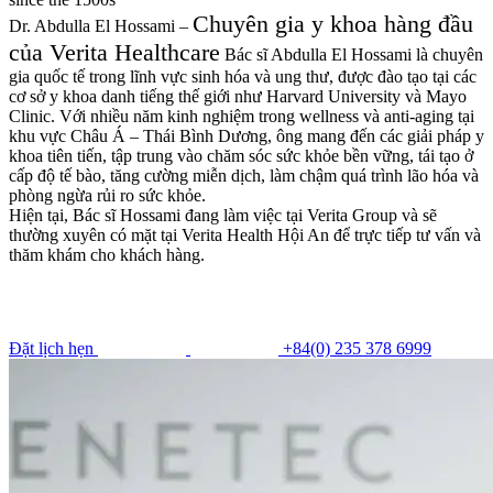
Chuyên gia y khoa hàng đầu
Dr. Abdulla El Hossami –
của Verita Healthcare
Bác sĩ Abdulla El Hossami là chuyên
gia quốc tế trong lĩnh vực sinh hóa và ung thư, được đào tạo tại các
cơ sở y khoa danh tiếng thế giới như Harvard University và Mayo
Clinic. Với nhiều năm kinh nghiệm trong wellness và anti-aging tại
khu vực Châu Á – Thái Bình Dương, ông mang đến các giải pháp y
khoa tiên tiến, tập trung vào chăm sóc sức khỏe bền vững, tái tạo ở
cấp độ tế bào, tăng cường miễn dịch, làm chậm quá trình lão hóa và
phòng ngừa rủi ro sức khỏe.
Hiện tại, Bác sĩ Hossami đang làm việc tại Verita Group và sẽ
thường xuyên có mặt tại Verita Health Hội An để trực tiếp tư vấn và
thăm khám cho khách hàng.
Đặt lịch hẹn
+84(0) 235 378 6999