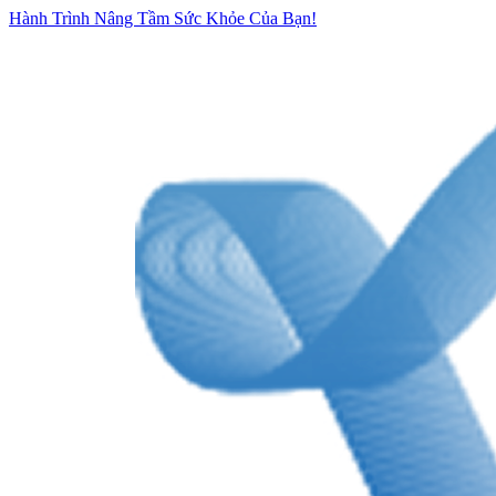
Hành Trình Nâng Tầm Sức Khỏe Của Bạn!