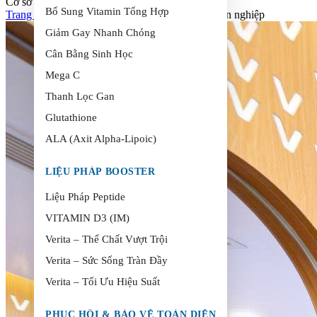
Cơ sở vật chất và đội ngũ y tế chuyên nghiệp
Bổ Sung Vitamin Tổng Hợp
Trang chủ
>
Cơ sở vật chất và đội ngũ y tế chuyên nghiệp
Giảm Gay Nhanh Chóng
Cân Bằng Sinh Học
Mega C
Thanh Lọc Gan
Glutathione
ALA (Axit Alpha-Lipoic)
LIỆU PHÁP BOOSTER
Liệu Pháp Peptide
VITAMIN D3 (IM)
Verita – Thể Chất Vượt Trội
Verita – Sức Sống Tràn Đầy
Verita – Tối Ưu Hiệu Suất
PHỤC HỒI & BẢO VỆ TOÀN DIỆN