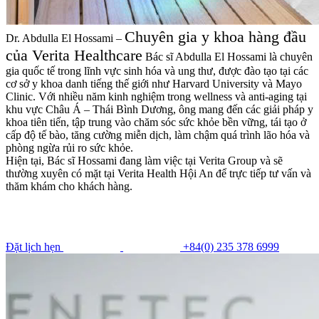
Chuyên gia y khoa hàng đầu
Dr. Abdulla El Hossami –
của Verita Healthcare
Bác sĩ Abdulla El Hossami là chuyên
gia quốc tế trong lĩnh vực sinh hóa và ung thư, được đào tạo tại các
cơ sở y khoa danh tiếng thế giới như Harvard University và Mayo
Clinic. Với nhiều năm kinh nghiệm trong wellness và anti-aging tại
khu vực Châu Á – Thái Bình Dương, ông mang đến các giải pháp y
khoa tiên tiến, tập trung vào chăm sóc sức khỏe bền vững, tái tạo ở
cấp độ tế bào, tăng cường miễn dịch, làm chậm quá trình lão hóa và
phòng ngừa rủi ro sức khỏe.
Hiện tại, Bác sĩ Hossami đang làm việc tại Verita Group và sẽ
thường xuyên có mặt tại Verita Health Hội An để trực tiếp tư vấn và
thăm khám cho khách hàng.
Đặt lịch hẹn
+84(0) 235 378 6999