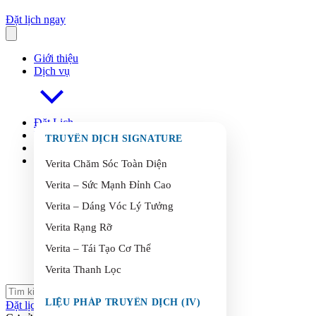
Đặt lịch ngay
Giới thiệu
Dịch vụ
Đặt Lịch
FAQ
s
TRUYỀN DỊCH SIGNATURE
Blog
Liên Hệ
Verita Chăm Sóc Toàn Diện
Verita – Sức Mạnh Đỉnh Cao
Verita – Dáng Vóc Lý Tưởng
Verita Rạng Rỡ
Verita – Tái Tạo Cơ Thể
Verita Thanh Lọc
LIỆU PHÁP TRUYỀN DỊCH (IV)
Đặt lịch ngay