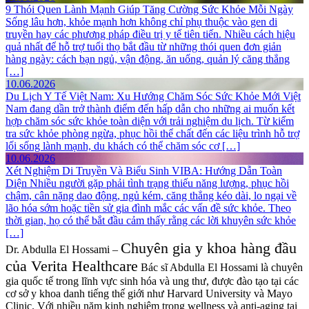
9 Thói Quen Lành Mạnh Giúp Tăng Cường Sức Khỏe Mỗi Ngày
Sống lâu hơn, khỏe mạnh hơn không chỉ phụ thuộc vào gen di
truyền hay các phương pháp điều trị y tế tiên tiến. Nhiều cách hiệu
quả nhất để hỗ trợ tuổi thọ bắt đầu từ những thói quen đơn giản
hàng ngày: cách bạn ngủ, vận động, ăn uống, quản lý căng thẳng
[…]
10.06.2026
Du Lịch Y Tế Việt Nam: Xu Hướng Chăm Sóc Sức Khỏe Mới
Việt
Nam đang dần trở thành điểm đến hấp dẫn cho những ai muốn kết
hợp chăm sóc sức khỏe toàn diện với trải nghiệm du lịch. Từ kiểm
tra sức khỏe phòng ngừa, phục hồi thể chất đến các liệu trình hỗ trợ
lối sống lành mạnh, du khách có thể chăm sóc cơ […]
10.06.2026
Xét Nghiệm Di Truyền Và Biểu Sinh VIBA: Hướng Dẫn Toàn
Diện
Nhiều người gặp phải tình trạng thiếu năng lượng, phục hồi
chậm, cân nặng dao động, ngủ kém, căng thẳng kéo dài, lo ngại về
lão hóa sớm hoặc tiền sử gia đình mắc các vấn đề sức khỏe. Theo
thời gian, họ có thể bắt đầu cảm thấy rằng các lời khuyên sức khỏe
[…]
Chuyên gia y khoa hàng đầu
Dr. Abdulla El Hossami –
của Verita Healthcare
Bác sĩ Abdulla El Hossami là chuyên
gia quốc tế trong lĩnh vực sinh hóa và ung thư, được đào tạo tại các
cơ sở y khoa danh tiếng thế giới như Harvard University và Mayo
Clinic. Với nhiều năm kinh nghiệm trong wellness và anti-aging tại