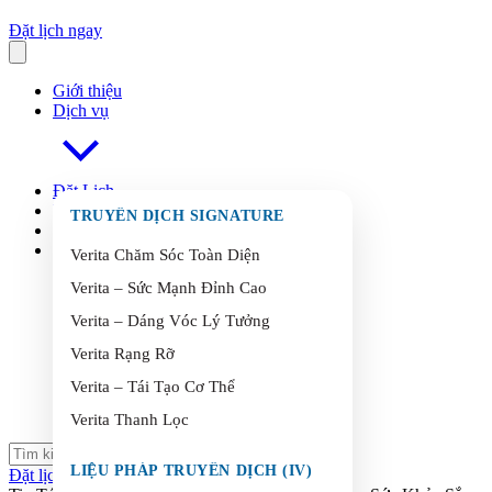
Đặt lịch ngay
Giới thiệu
Dịch vụ
Đặt Lịch
FAQ
s
TRUYỀN DỊCH SIGNATURE
Blog
Liên Hệ
Verita Chăm Sóc Toàn Diện
Verita – Sức Mạnh Đỉnh Cao
Verita – Dáng Vóc Lý Tưởng
Verita Rạng Rỡ
Verita – Tái Tạo Cơ Thể
Verita Thanh Lọc
LIỆU PHÁP TRUYỀN DỊCH (IV)
Đặt lịch ngay