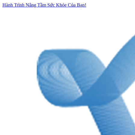
Hành Trình Nâng Tầm Sức Khỏe Của Bạn!