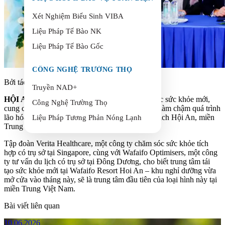
Xét Nghiệm Biểu Sinh VIBA
Liệu Pháp Tế Bào NK
Liệu Pháp Tế Bào Gốc
CÔNG NGHỆ TRƯỜNG THỌ
Bởi tác giả Verita vào 02.08.2025
Truyền NAD+
HỘI AN, VIỆT NAM
– Một trung tâm chăm sóc sức khỏe mới,
Công Nghệ Trường Thọ
cung cấp các liệu trình giúp kéo dài tuổi xuân và làm chậm quá trình
lão hóa, dự kiến sẽ khai trương tại thành phố du lịch Hội An, miền
Liệu Pháp Tương Phản Nóng Lạnh
Trung Việt Nam vào quý 1 năm 2025.
Tập đoàn Verita Healthcare, một công ty chăm sóc sức khỏe tích
hợp có trụ sở tại Singapore, cùng với Wafaifo Optimisers, một công
ty tư vấn du lịch có trụ sở tại Đông Dương, cho biết trung tâm tái
tạo sức khỏe mới tại Wafaifo Resort Hoi An – khu nghỉ dưỡng vừa
mở cửa vào tháng này, sẽ là trung tâm đầu tiên của loại hình này tại
miền Trung Việt Nam.
Bài viết liên quan
10.06.2026