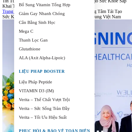
Tin Tức Du Lịch & Sức Khỏe: Trung Tâm Tái Tạo Sức Khỏe Sắp
Bổ Sung Vitamin Tổng Hợp
Khai Trương Tại Hội An, Miền Trung Việt Nam
Trang chủ
>
Tin Tức Du Lịch & Sức Khỏe: Trung Tâm Tái Tạo
Giảm Gay Nhanh Chóng
Sức Khỏe Sắp Khai Trương Tại Hội An, Miền Trung Việt Nam
Cân Bằng Sinh Học
Mega C
Thanh Lọc Gan
Glutathione
ALA (Axit Alpha-Lipoic)
LIỆU PHÁP BOOSTER
Liệu Pháp Peptide
VITAMIN D3 (IM)
Verita – Thể Chất Vượt Trội
Verita – Sức Sống Tràn Đầy
Verita – Tối Ưu Hiệu Suất
PHỤC HỒI & BẢO VỆ TOÀN DIỆN